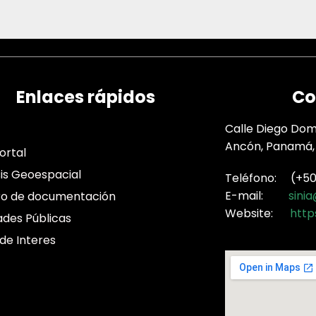
Enlaces rápidos
Co
Calle Diego Domí
Ancón, Panamá,
ortal
sis Geoespacial
Teléfono: (+507
E-mail:
sini
ro de documentación
Website:
http
ades Públicas
 de Interes