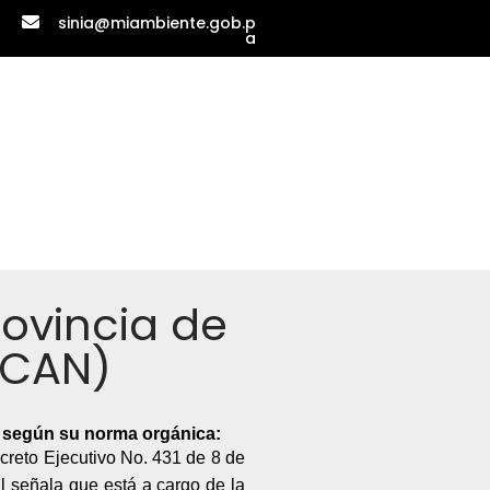
sinia@miambiente.gob.p
a
rovincia de
ACAN)
, según su norma orgánica:
creto Ejecutivo No. 431 de 8 de
al señala que está a cargo de la