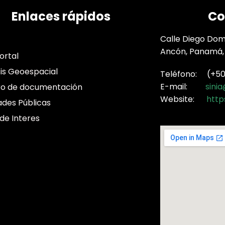
Enlaces rápidos
Co
Calle Diego Domí
Ancón, Panamá,
ortal
sis Geoespacial
Teléfono: (+507
E-mail:
sini
ro de documentación
Website:
http
ades Públicas
 de Interes