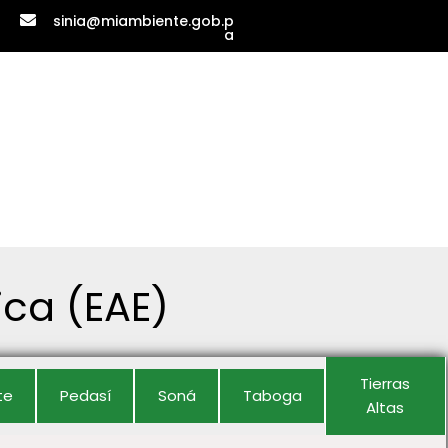
sinia@miambiente.gob.p
a
ica (EAE)
Tierras
te
Pedasí
Soná
Taboga
Altas