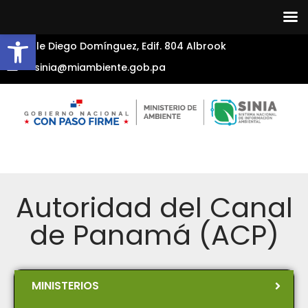
Abrir barra de herramientas
Calle Diego Domínguez, Edif. 804 Albrook
sinia@miambiente.gob.pa
Autoridad del Canal
de Panamá (ACP)
MINISTERIOS