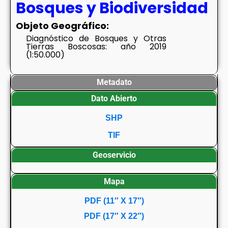
Bosques y Biodiversidad
Objeto Geográfico:
Diagnóstico de Bosques y Otras
Tierras Boscosas: año 2019
(1:50.000)
Metadato
Dato Abierto
SHP
TIF
Geoservicio
Mapa
PDF (11″ X 17″)
PDF (17″ X 22″)