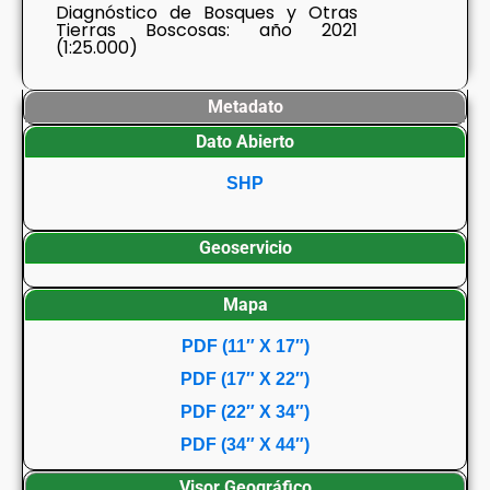
Diagnóstico de Bosques y Otras
Tierras Boscosas: año 2021
(1:25.000)
Metadato
Dato Abierto
SHP
Geoservicio
Mapa
PDF (11″ X 17″)
PDF (17″ X 22″)
PDF (22″ X 34″)
PDF (34″ X 44″)
Visor Geográfico