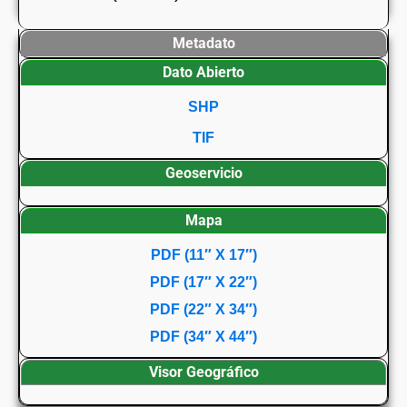
Metadato
Dato Abierto
SHP
TIF
Geoservicio
Mapa
PDF (11″ X 17″)
PDF (17″ X 22″)
PDF (22″ X 34″)
PDF (34″ X 44″)
Visor Geográfico