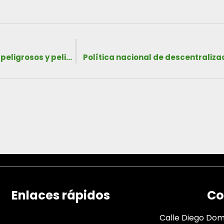
Política nacional de gestión integral de residuos no peligrosos y peligrosos 2007
Política nacional de descentraliza
Enlaces rápidos
Co
Calle Diego Domí