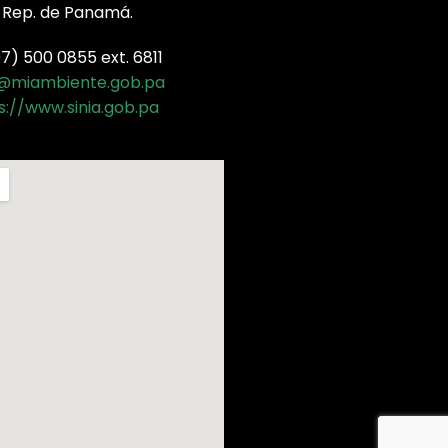
 Rep. de Panamá.
) 500 0855 ext. 6811
a@miambiente.gob.pa
s://www.sinia.gob.pa