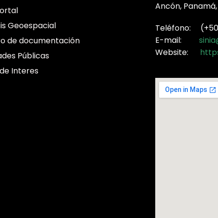
Ancón, Panamá,
ortal
sis Geoespacial
Teléfono: (+507
E-mail:
sini
ro de documentación
Website:
http
ades Públicas
 de Interes