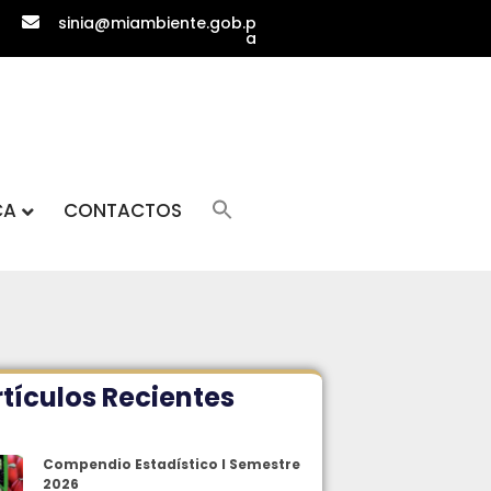
sinia@miambiente.gob.p
a
CA
CONTACTOS
tículos Recientes
Compendio Estadístico I Semestre
2026