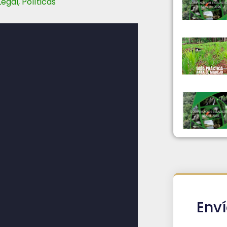
Legal
,
Políticas
Env