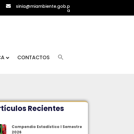
sinia@miambiente.gob.p
a
CA
CONTACTOS
tículos Recientes
Compendio Estadístico I Semestre
2026