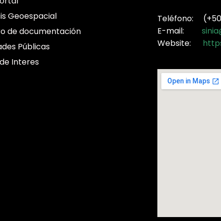
ortal
sis Geoespacial
Teléfono: (+507
E-mail:
sini
ro de documentación
Website:
http
ades Públicas
 de Interes