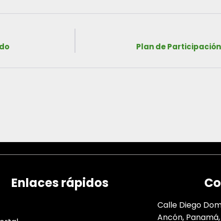
ado
Plan de Participación
Enlaces rápidos
Co
Calle Diego Domí
Ancón, Panamá,