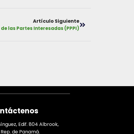
Artículo Siguiente
 de las Partes Interesadas (PPPI)
ntáctenos
nguez, Edif. 804 Albrook,
 Rep. de Panamá.