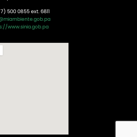
) 500 0855 ext. 6811
a@miambiente.gob.pa
s://www.sinia.gob.pa