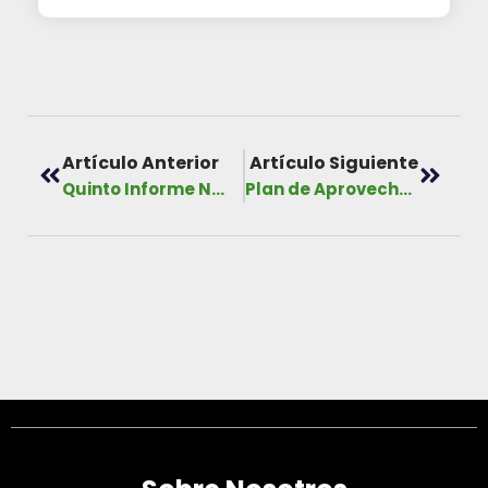
Artículo Anterior
Artículo Siguiente
Quinto Informe Nacional de Biodiversidad de Panamá ante el Convenio sobre Diversidad Biológica, año 2014
Plan de Aprovechamiento Pesquero Sostenible en el Parque Nacional Coiba