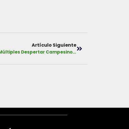
Artículo Siguiente
Convenio-Cooperativa de Servicios Múltiples Despertar Campesino, R.L., 2018-2043