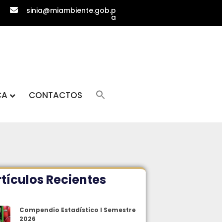
sinia@miambiente.gob.p
a
CA
CONTACTOS
tículos Recientes
Compendio Estadístico I Semestre
2026