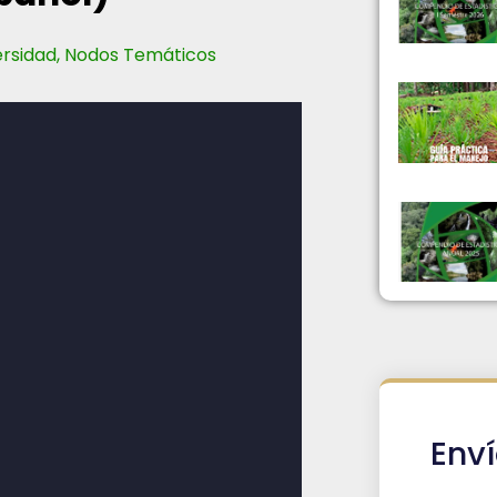
ersidad
,
Nodos Temáticos
Env