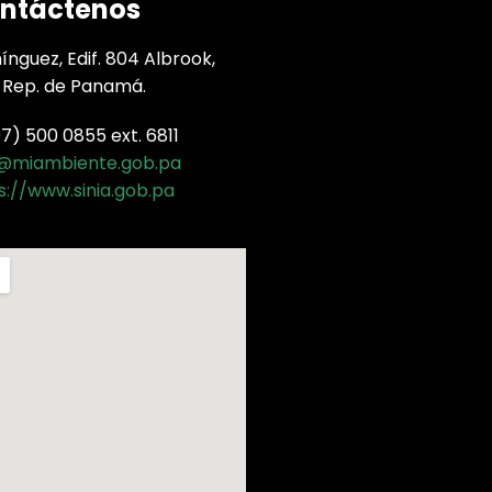
ntáctenos
nguez, Edif. 804 Albrook,
 Rep. de Panamá.
) 500 0855 ext. 6811
a@miambiente.gob.pa
s://www.sinia.gob.pa