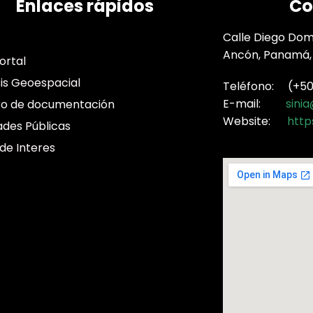
Enlaces rápidos
Co
Calle Diego Domí
Ancón, Panamá,
ortal
sis Geoespacial
Teléfono: (+507
E-mail:
sini
ro de documentación
Website:
http
ades Públicas
 de Interes