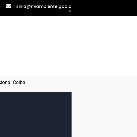
sinia@miambiente.gob.p
a
ional Coiba