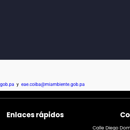
.gob.pa
y
eae.coiba@miambiente.gob.pa
Enlaces rápidos
Co
Calle Diego Domí