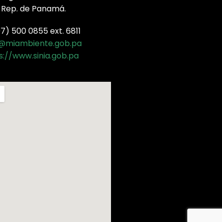
 Rep. de Panamá.
) 500 0855 ext. 6811
a@miambiente.gob.pa
s://www.sinia.gob.pa