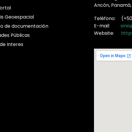
Ancón, Panamá,
ortal
sis Geoespacial
Teléfono: (+507
E-mail:
sini
ro de documentación
Website:
http
ades Públicas
 de Interes