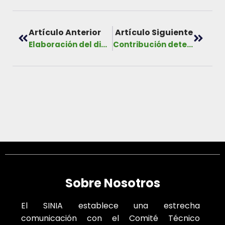
Artículo Anterior
Artículo Siguiente
Elaboración del diagnóstico pormenorizado, desarrollo de un estudio de vulnerabilidad climática y un plan de adaptación al Cambio Climático para la cuenca hidrográfica del río Santa María
Contribución determinada a nivel nacional de Panamá (CDN1), primera actualización. diciembre 2020.
Sobre Nosotros
El SINIA establece una estrecha
comunicación con el Comité Técnico