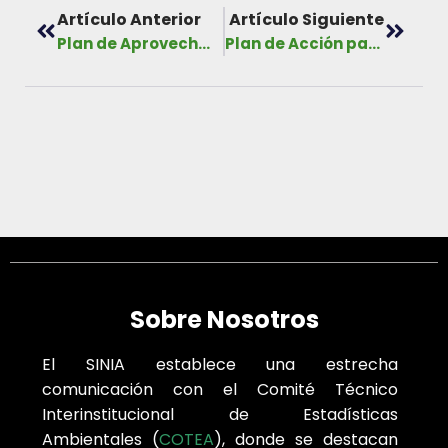
Artículo Anterior
Artículo Siguiente
Plan de Aprovechamiento Pesquero Sostenible en el Parque Nacional Coiba
Plan de Acción para el Desarrollo del Turismo Verde en Áreas Protegidas, Año 2016 – 2026
Sobre Nosotros
El SINIA establece una estrecha
comunicación con el Comité Técnico
Interinstitucional de Estadísticas
Ambientales (
COTEA
), donde se destacan