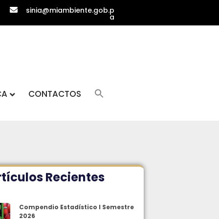
sinia@miambiente.gob.p
a
CA
CONTACTOS
tículos Recientes
Compendio Estadístico I Semestre
2026