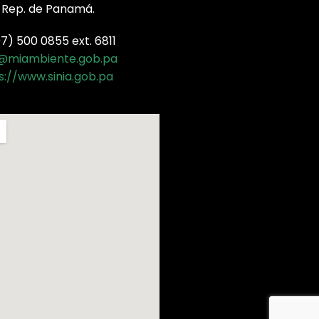
 Rep. de Panamá.
) 500 0855 ext. 6811
a@miambiente.gob.pa
s://www.sinia.gob.pa