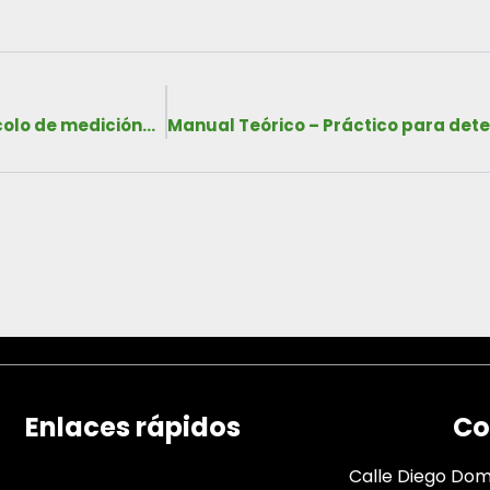
Resultados finales de la implementación del protocolo de medición de carbono en ecosistemas de manglares en los distritos de remedios, San Félix y San Lorenzo, provincia de Chiriquí
Enlaces rápidos
Co
Calle Diego Domí