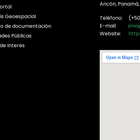
Ancón, Panamá,
ortal
sis Geoespacial
Teléfono: (+507
E-mail:
sini
ro de documentación
Website:
http
ades Públicas
 de Interes