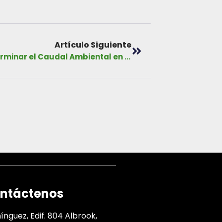
Artículo Siguiente
Manual Teórico – Práctico para determinar el Caudal Ambiental en las cuencas hidrográficas de los Ríos Chiriquí Viejo (102) y Chiriquí (108), y Evaluación de la Disponibilidad Hídrica (Oferta y Demanda Hidrológica) en las cuencas hidrográficas de los Ríos
ntáctenos
nguez, Edif. 804 Albrook,