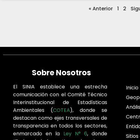
« Anterior
1
2
Sig
Sobre Nosotros
El SINIA establece una estrecha
Inicio
comunicación con el Comité Técnico
Geop
Interinstitucional de Estadísticas
Análi
Ambientales (
COTEA
), donde se
Cent
destacan como ejes transversales de
transparencia en todos los sectores,
Entid
enmarcado en la
Ley N° 6
, donde
Sitios