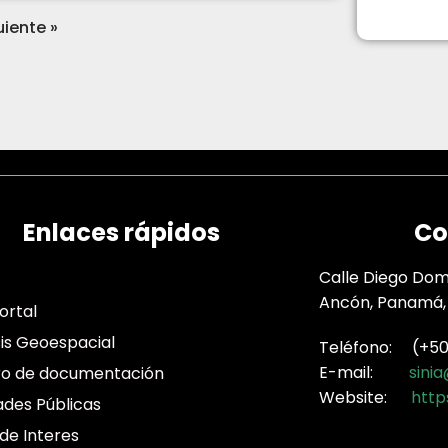
uiente »
Enlaces rápidos
Co
Calle Diego Domí
Ancón, Panamá,
ortal
sis Geoespacial
Teléfono: (+507
E-mail:
sini
ro de documentación
Website:
http
ades Públicas
 de Interes